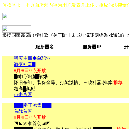
侵权举报：本页面所涉内容为用户发表并上传，相应的法律责
根据国家新闻出版社署《关于防止未成年沉迷网络游戏通知》
服务器名
服务器IP
开
毁灭主宰◆单职业
微变神器█
8月/8日/7点开放
█耐玩保值█靠爆
怀旧杀神、装备全爆、打架激情、三破神器-推荐
-推荐
超高█奖励
点击查看
███秦王冰雪███
首战首区
8月/8日/7点开放
◥◣独家首创◢◤