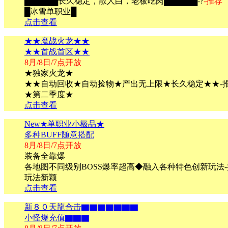
██████长久稳定，散人白，老板吃肉██████-?
-推荐
█冰雪单职业█
点击查看
★★魔战火龙★★
★★首战首区★★
8月/8日/7点开放
★独家火龙★
★★自动回收★自动捡物★产出无上限★长久稳定★★-推
★第二季度★
点击查看
New★单职业小极品★
多种BUFF随意搭配
8月/8日/7点开放
装备全靠爆
各地图不同级别BOSS爆率超高◆融入各种特色创新玩法-
玩法新颖
点击查看
新８０天龍合击▇▇▇▇▇▇▇
小怪爆充值▇▇▇