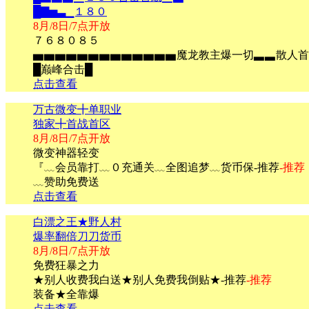
█▇▅▃▁１８０
8月/8日/7点开放
７６８０８５
▅▅▅▅▅▅▅▅▅▅▅▅▅魔龙教主爆一切▃▃散人首
█巅峰合击█
点击查看
万古微变╋单职业
独家╋首战首区
8月/8日/7点开放
微变神器轻变
『﹏会员靠打﹏０充通关﹏全图追梦﹏货币保-推荐
-推荐
﹏赞助免费送
点击查看
白漂之王★野人村
爆率翻倍刀刀货币
8月/8日/7点开放
免费狂暴之力
★别人收费我白送★别人免费我倒贴★-推荐
-推荐
装备★全靠爆
点击查看