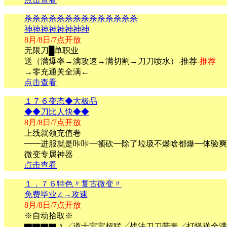
杀杀杀杀杀杀杀杀杀杀杀杀杀杀
神神神神神神神神
8月/8日/7点开放
无限刀█单职业
送（满爆率→满攻速→满切割→刀刀喷水）-推荐
-推荐
→零充通关全满←
点击查看
１７６变态◆大极品
◆◆刀比人快◆◆
8月/8日/7点开放
上线就领充值卷
━━进服就是咔咔一顿砍━除了垃圾不爆啥都爆━体验爽
微变专属神器
点击查看
１．７６特色〃复古微变〃
免费毕业∠→攻速
8月/8日/7点开放
※自动拾取※
▇▇▇▇〃╱道士宝宝超猛╱战法刀刀带毒╱打怪送全满