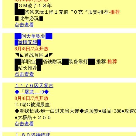
█ＧＭ改了１８年
███爸爸来玩１怪１充值〝０充〞顶赞-推荐
-推荐
▊此生必玩▊
点击查看
██问天单职业██
█激情无限█
8月/8日/7点开放
◥◣首战首区◢◤
██单职业██省钱耐玩██装备靠打██-推荐
-推荐
█站长推荐█
点击查看
１丶７６囚天复古
◆「屠龙」+9◆
8月/8日/7点开放
T-T老G被漂尿血
◆看我长城-炮━白过来当大爹◆送顶赞●极品+388●攻速
●大极品＋２５５
点击查看
１·８０战神特戒