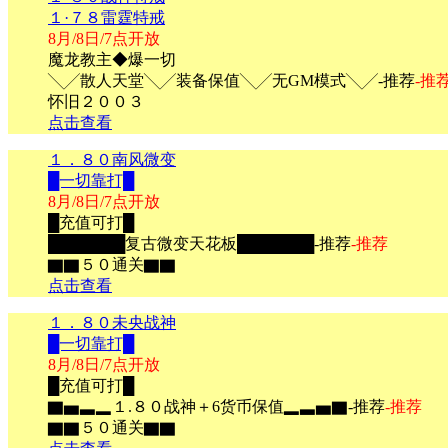
１·７８雷霆特戒
8月/8日/7点开放
魔龙教主◆爆一切
╲╱散人天堂╲╱装备保值╲╱无GM模式╲╱-推荐
-推
怀旧２００３
点击查看
１．８０南风微变
█一切靠打█
8月/8日/7点开放
█充值可打█
███████复古微变天花板███████-推荐
-推荐
▇▇５０通关▇▇
点击查看
１．８０未央战神
█一切靠打█
8月/8日/7点开放
█充值可打█
▇▅▃▂１.８０战神＋6货币保值▂▃▅▇-推荐
-推荐
▇▇５０通关▇▇