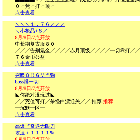
０〃茺〃打〃顶〃
点击查看
＼＼＼１．７６／／／
＼小极品+８／
8月/8日/7点开放
中长期复古服８０
╱╱╱告别氪金╱╱╱╱赤月顶级╱╱╱╱一切靠打╱╱
７６金币公益
点击查看
召唤８只ＧＭ当狗
boss爆一切
8月/8日/7点开放
◣你绝对没玩过◣
╱╱茺值可打╱杀怪白漂通关╱╱-推荐
-推荐
━沉默一区━
点击查看
高爆〞奇遇无限刀
攻速＋１１１１%
8月/8日/7点开放