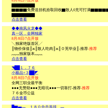
8月/8日/7点开放
▇▇▇▇▇▇▇▇
▇▇▇▇免费送挂机拾取回收▇散人0充可打满▇▇▇▇▇
▇▇▇▇▇▇▇▇
点击查看
◆◆南风火龙◆◆
真一区．全网独家
8月/8日/7点开放
╲独家绝版首区╱
║物价保值║ж║散人吃肉║ж║Ｏ茺毕业║-推荐
-推荐
灬灬独家版本灬灬
点击查看
◥██１．７６
小极品+３██◤
8月/8日/7点开放
全网三职业最平衡
●●●无赞助●●●无暗坑●●●一切靠打-推荐
-推荐
７６金币公益
点击查看
█▇▅▃▁１８０合击首战▁▃